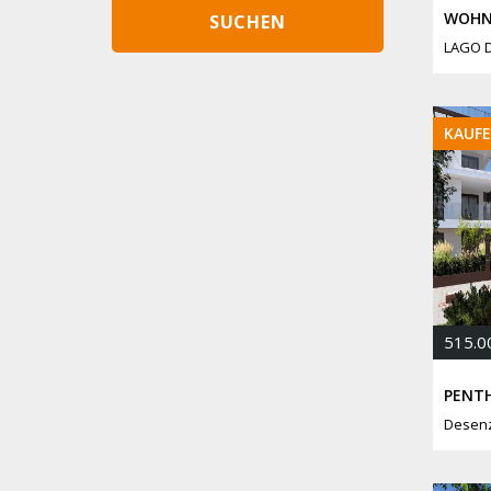
LAGO 
KAUF
515.0
Desen