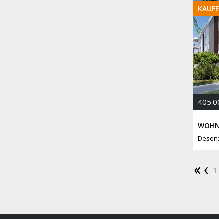
KAUF
405.0
Desen
1 