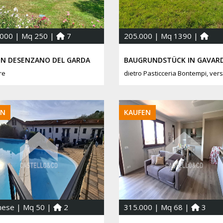
.000 | Mq 250 |
7
205.000 | Mq 1390 |
 IN DESENZANO DEL GARDA
BAUGRUNDSTÜCK IN GAVAR
are
EN
KAUFEN
ese | Mq 50 |
2
315.000 | Mq 68 |
3