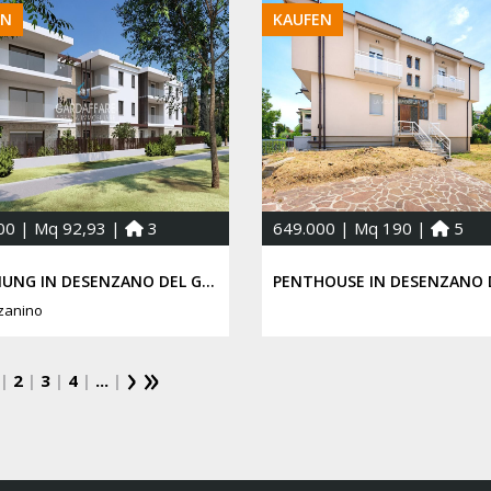
EN
KAUFEN
00 | Mq 92,93 |
3
649.000 | Mq 190 |
5
WOHNUNG IN DESENZANO DEL GARDA
zanino
|
2
|
3
|
4
|
...
|