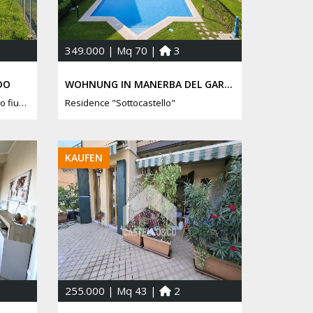
349.000 | Mq 70 |
3
DO
WOHNUNG IN MANERBA DEL GARDA
dietro Pasticceria Bontempi, verso fiume Chiese
Residence "Sottocastello"
KAUFEN
255.000 | Mq 43 |
2