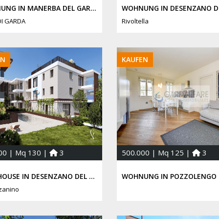
WOHNUNG IN MANERBA DEL GARDA
DI GARDA
Rivoltella
EN
KAUFEN
00 | Mq 130 |
3
500.000 | Mq 125 |
3
PENTHOUSE IN DESENZANO DEL GARDA
WOHNUNG IN POZZOLENGO
zanino