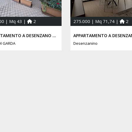
00 | Mq 43 |
2
275.000 | Mq 71,74 |
2
APPARTAMENTO A DESENZANO DEL GARDA
DI GARDA
Desenzanino