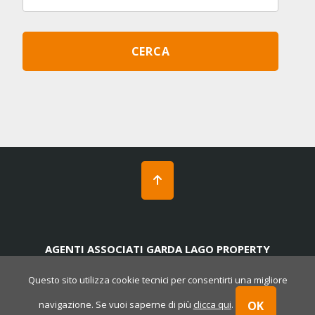
AGENTI ASSOCIATI GARDA LAGO PROPERTY
Rosso Garda | P. Iva 02175920988 | REA BS 538929
-
Privacy
-
Cookies policy
-
Powered by Cometa
Questo sito utilizza cookie tecnici per consentirti una migliore
Immobiliare
OK
navigazione. Se vuoi saperne di più
clicca qui
.